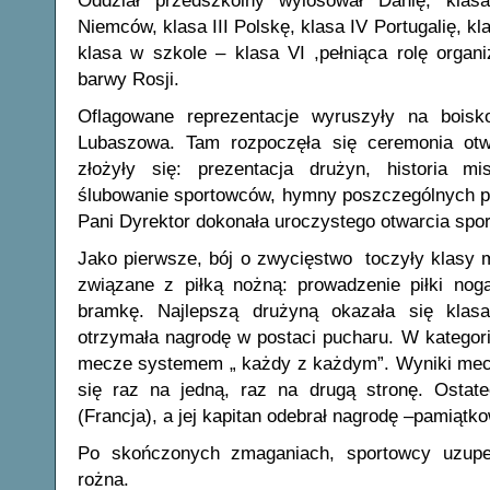
Oddział przedszkolny wylosował Danię, klas
Niemców, klasa III Polskę, klasa IV Portugalię, kl
klasa w szkole – klasa VI ,pełniąca rolę organi
barwy Rosji.
Oflagowane reprezentacje wyruszyły na boisk
Lubaszowa. Tam rozpoczęła się ceremonia ot
złożyły się: prezentacja drużyn, historia mi
ślubowanie sportowców, hymny poszczególnych p
Pani Dyrektor dokonała uroczystego otwarcia sp
Jako pierwsze, bój o zwycięstwo toczyły klasy 
związane z piłką nożną: prowadzenie piłki nogą
bramkę. Najlepszą drużyną okazała się klas
otrzymała nagrodę w postaci pucharu. W kategori
mecze systemem „ każdy z każdym”. Wyniki mec
się raz na jedną, raz na drugą stronę. Ostat
(Francja), a jej kapitan odebrał nagrodę –pamiątk
Po skończonych zmaganiach, sportowcy uzupełn
rożna.