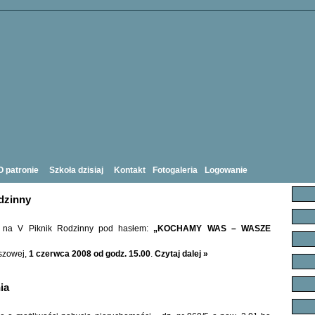
O patronie
Szkoła dzisiaj
Kontakt
Fotogaleria
Logowanie
dzinny
 na V Piknik Rodzinny pod hasłem:
„KOCHAMY WAS – WASZE
aszowej,
1 czerwca 2008 od godz. 15.00
.
Czytaj dalej »
ia