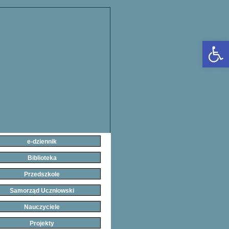
Open 
e-dziennik
Biblioteka
Przedszkole
Samorząd Uczniowski
Nauczyciele
Projekty