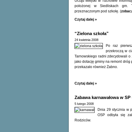
Urząd Miejski w Tuchowie informuj
położonej w Siedliskach gm.
przeznaczonym pod szkołę. (
zobacz
Czytaj dalej »
“Zielona szkoła”
24 kwietnia 2008
Po raz pierwsz
przekroczą w ci
Tarnowskiego radni zdecydowali o z
jako dotację gminy na remont dróg p
przekazało również Żabno.
Czytaj dalej »
Zabawa karnawałowa w SP –
5 lutego 2008
Dnia 29 stycznia w 
OSP odbyła się za
Rodziców.