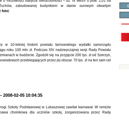
e o możliwości nabycia nieruchomości – dz. nr 960/5 o pow. 2,01 ha
 Tuchów, zabudowanej budynkiem w stanie surowym otwartym
G
 foto
)
y w 10-letniej historii powiatu tarnowskiego wydatki samorządu
ągu roku 100 mln zł. Podczas XIV nadzwyczajnej sesji Rady Powiatu
mianach w budżecie. Zgodzili się na przyjęcie 200 tys. zł od Szerzyn,
owiatowych przebiegających przez jej obszar. 70 tys. zł na ten sam cel
 2008-02-05 10:04:35
progi Szkoły Podstawowej w Lubaszowej zawitał karnawał. W remizie
bawa choinkowa dla uczniów szkoły, zorganizowana przez Radę