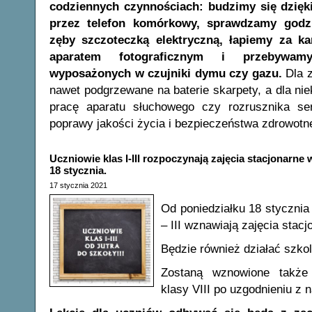
codziennych czynnościach: budzimy się dzię
przez telefon komórkowy, sprawdzamy godz
zęby szczoteczką elektryczną, łapiemy za k
aparatem fotograficznym i przebywam
wyposażonych w czujniki dymu czy gazu.
Dla 
nawet podgrzewane na baterie skarpety, a dla nie
pracę aparatu słuchowego czy rozrusznika ser
poprawy jakości życia i bezpieczeństwa zdrowot
Uczniowie klas I-III rozpoczynają zajęcia stacjonarne 
18 stycznia.
17 stycznia 2021
Od poniedziałku 18 stycznia
– III wznawiają zajęcia stac
Będzie również działać szkol
Zostaną wznowione także 
klasy VIII po uzgodnieniu z 