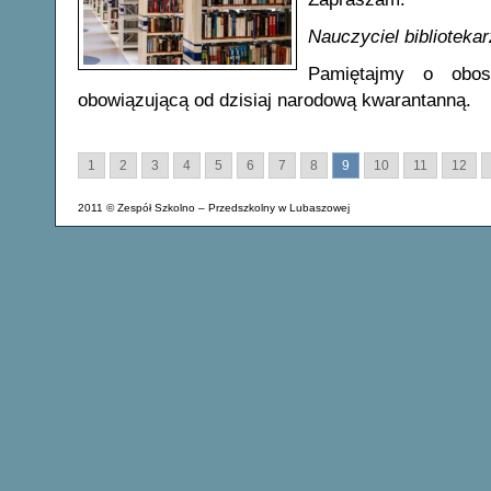
Nauczyciel biblioteka
Pamiętajmy o obos
obowiązującą od dzisiaj narodową kwarantanną.
1
2
3
4
5
6
7
8
9
10
11
12
2011 © Zespół Szkolno – Przedszkolny w Lubaszowej