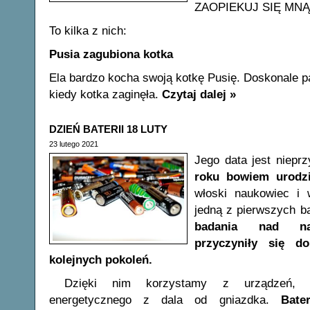
ZAOPIEKUJ SIĘ MNĄ i
To kilka z nich:
Pusia zagubiona kotka
Ela bardzo kocha swoją kotkę Pusię. Doskonale pa
kiedy kotka zaginęła.
Czytaj dalej »
DZIEŃ BATERII 18 LUTY
23 lutego 2021
Jego data jest niep
roku bowiem urodz
włoski naukowiec i 
jedną z pierwszych ba
badania nad nap
przyczyniły się do
kolejnych pokoleń.
Dzięki nim korzystamy z urządzeń, po
energetycznego z dala od gniazdka.
Bater