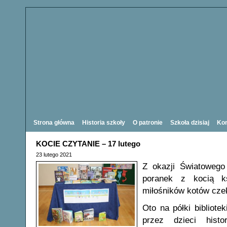
Strona główna
Historia szkoły
O patronie
Szkoła dzisiaj
Kon
KOCIE CZYTANIE – 17 lutego
23 lutego 2021
Z okazji Światowego
poranek z kocią ks
miłośników kotów czek
Oto na półki bibliotek
przez dzieci hist