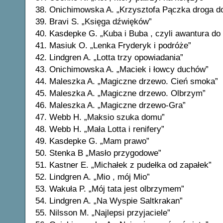
38. Onichimowska A. „Krzysztofa Pączka droga d
39. Bravi S. „Księga dźwięków”
40. Kasdepke G. „Kuba i Buba , czyli awantura do
41. Masiuk O. „Lenka Fryderyk i podróże”
42. Lindgren A. „Lotta trzy opowiadania”
43. Onichimowska A. „Maciek i łowcy duchów”
44. Maleszka A. „Magiczne drzewo. Cień smoka”
45. Maleszka A. „Magiczne drzewo. Olbrzym”
46. Maleszka A. „Magiczne drzewo-Gra”
47. Webb H. „Maksio szuka domu”
48. Webb H. „Mała Lotta i renifery”
49. Kasdepke G. „Mam prawo”
50. Stenka B „Masło przygodowe”
51. Kastner E. „Michałek z pudełka od zapałek”
52. Lindgren A. „Mio , mój Mio”
53. Wakuła P. „Mój tata jest olbrzymem”
54. Lindgren A. „Na Wyspie Saltkrakan”
55. Nilsson M. „Najlepsi przyjaciele”