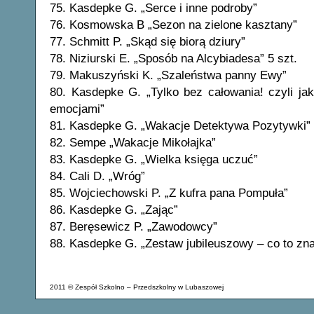
75. Kasdepke G. „Serce i inne podroby”
76. Kosmowska B „Sezon na zielone kasztany”
77. Schmitt P. „Skąd się biorą dziury”
78. Niziurski E. „Sposób na Alcybiadesa” 5 szt.
79. Makuszyński K. „Szaleństwa panny Ewy”
80. Kasdepke G. „Tylko bez całowania! czyli jak
emocjami”
81. Kasdepke G. „Wakacje Detektywa Pozytywki”
82. Sempe „Wakacje Mikołajka”
83. Kasdepke G. „Wielka księga uczuć”
84. Cali D. „Wróg”
85. Wojciechowski P. „Z kufra pana Pompuła”
86. Kasdepke G. „Zając”
87. Beręsewicz P. „Zawodowcy”
88. Kasdepke G. „Zestaw jubileuszowy – co to zn
2011 © Zespół Szkolno – Przedszkolny w Lubaszowej