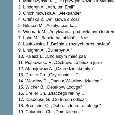
1. Makuszyński K. „120 przygód Koziołka Matołka
2. Lindgren A. „Ach, ten Emil”
3. Onichimowska A. „Aleksander”
4. Orlińska Z. „Ani słowa o Zosi”
5. Nilsson M. „Anioły, ciastka…”
6. Widmark M. „Antykwariat pod błękitnym lustre
7. Lobe M. „Babcia na jabłoni” – 5 szt.
8. Laskowska J „Baśnie z różnych stron świata”
9. Lindgren A. „Bullerbyn A.”
10. Pałasz E. „Chciałbym mieć psa”
11. Piątkowska R. „Ciekawe co będzie jutro”
12. Afansjewow A. „Czarodziejski młyn”
13. Dreller Ch. „Czy słonie ….”
14. Wawiłow D. „Danuta Wawiłow dzieciom”
15. Wicher B. „Detektyw Łodyga”
16. Dreller Ch. „Dlaczego rekiny….”
17. Kasdepke G. „Do trzech odlicz”
18. Brenifeier O. „Dobro i zło co to takiego”
19. Columbus Ch. „Dom tajemnic”