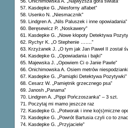
56. Onichimowska A. „Najwyższa góra świata”
57. Kasdepke G. „Niesforny alfabet”
58. Usenko N. „Niesmacznik”
59. Lindgren A. „Nils Paluszek i inne opowiadania”
60. Beręsewicz P. „Noskawery”
61. Kasdepke G. „Nowe kłopoty Detektywa Pozyt
62. Rychyr K. „O Stephenie …….”
63. Krzyżanek J. „O tym jak Jan Paweł II został 
64. Kasdepke G. „Opowiadania i bajki”
65. Majewska J. „Opowiem Ci o Janie Pawle”
66. Onichimowska A. Osiem metrów niespodziank
67. Kasdepke G. „Pamiątki Detektywa Pozytywki”
68. Cesarz W. „Pamiętnik grzecznego psa”
69. Janosh „Panama”
70. Lindgren A. „Pippi Pończoszanka” – 3 szt.
71. Poczytaj mi mamo jeszcze raz
72. Kasdepke G. „Potworak i inne ko(s)miczne op
73. Kasdepke G. „Powrót Bartusia czyli co to zna
74. Kasdepke G. „Przyjaciele”