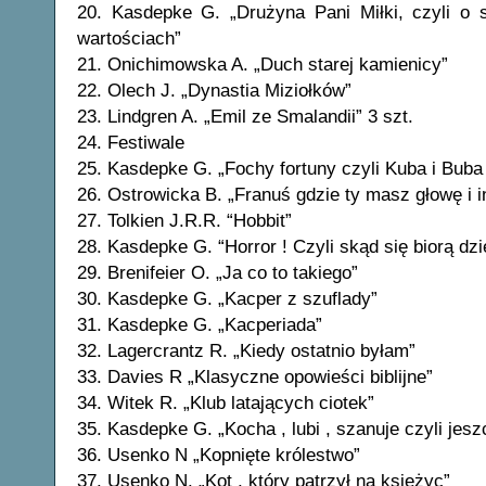
20. Kasdepke G. „Drużyna Pani Miłki, czyli o
wartościach”
21. Onichimowska A. „Duch starej kamienicy”
22. Olech J. „Dynastia Miziołków”
23. Lindgren A. „Emil ze Smalandii” 3 szt.
24. Festiwale
25. Kasdepke G. „Fochy fortuny czyli Kuba i Bub
26. Ostrowicka B. „Franuś gdzie ty masz głowę i 
27. Tolkien J.R.R. “Hobbit”
28. Kasdepke G. “Horror ! Czyli skąd się biorą dzi
29. Brenifeier O. „Ja co to takiego”
30. Kasdepke G. „Kacper z szuflady”
31. Kasdepke G. „Kacperiada”
32. Lagercrantz R. „Kiedy ostatnio byłam”
33. Davies R „Klasyczne opowieści biblijne”
34. Witek R. „Klub latających ciotek”
35. Kasdepke G. „Kocha , lubi , szanuje czyli jes
36. Usenko N „Kopnięte królestwo”
37. Usenko N. „Kot , który patrzył na księżyc”