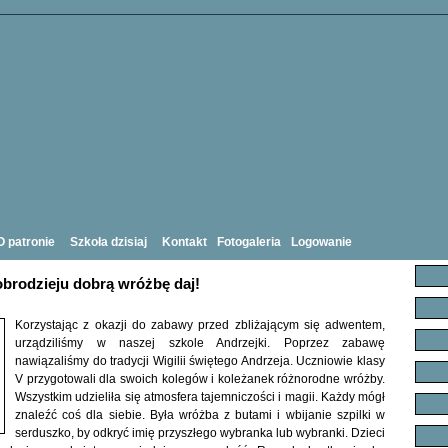
O patronie
Szkoła dzisiaj
Kontakt
Fotogaleria
Logowanie
obrodzieju dobrą wróżbę daj!
Korzystając z okazji do zabawy przed zbliżającym się adwentem,
urządziliśmy w naszej szkole Andrzejki. Poprzez zabawę
nawiązaliśmy do tradycji Wigilii świętego Andrzeja. Uczniowie klasy
V przygotowali dla swoich kolegów i koleżanek różnorodne wróżby.
Wszystkim udzieliła się atmosfera tajemniczości i magii. Każdy mógł
znaleźć coś dla siebie. Była wróżba z butami i wbijanie szpilki w
serduszko, by odkryć imię przyszłego wybranka lub wybranki.
Dzieci