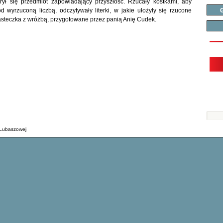
rył się przedmiot zapowiadający przyszłość. Rzucały kostkami, aby
d wyrzuconą liczbą, odczytywały literki, w jakie ułożyły się rzucone
G
iasteczka z wróżbą, przygotowane przez panią Anię Cudek.
 Lubaszowej