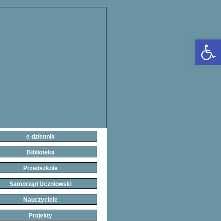
Open 
e-dziennik
Biblioteka
Przedszkole
Samorząd Uczniowski
Nauczyciele
Projekty