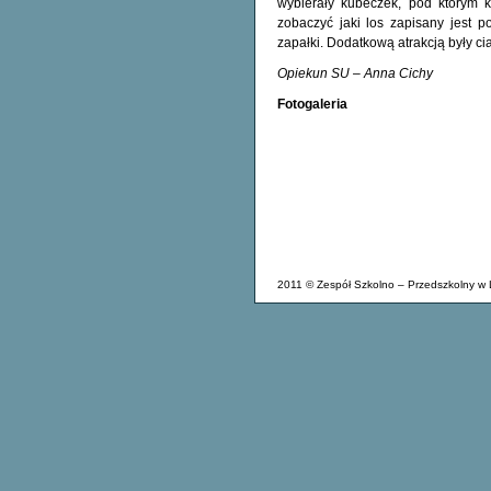
wybierały kubeczek, pod którym k
zobaczyć jaki los zapisany jest po
zapałki. Dodatkową atrakcją były c
Opiekun SU – Anna Cichy
Fotogaleria
2011 © Zespół Szkolno – Przedszkolny w