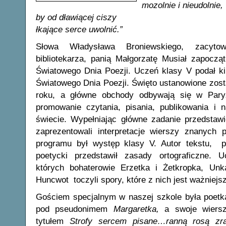
mozolnie i nieudolnie,
by od dławiącej ciszy
łkające serce uwolnić.”
Słowa Władysława Broniewskiego, zacytow
bibliotekarza, panią Małgorzatę Musiał zapoczą
Światowego Dnia Poezji. Uczeń klasy V podał ki
Światowego Dnia Poezji. Święto ustanowione zo
roku, a główne obchody odbywają się w Pary
promowanie czytania, pisania, publikowania i 
świecie.
Wypełniając główne zadanie przedstawi
zaprezentowali interpretacje wierszy znanych
programu był występ klasy V. Autor tekstu,
poetycki przedstawił zasady ortograficzne. U
których bohaterowie Erzetka i Żetkropka, Un
Huncwot toczyli spory, które z nich jest ważniejs
Gościem specjalnym w naszej szkole była poetka
pod pseudonimem
Margaretka,
a swoje wiersz
tytułem
Strofy sercem pisane…ranną rosą zr