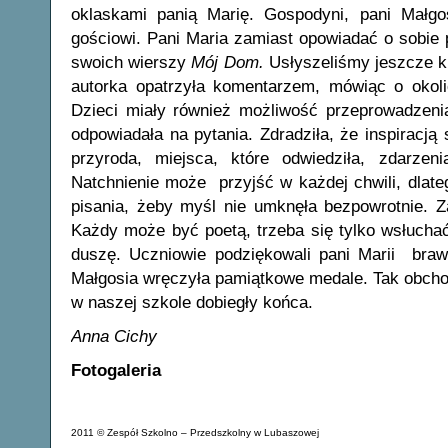
oklaskami panią Marię. Gospodyni, pani Małgo
gościowi. Pani Maria zamiast opowiadać o sobie 
swoich wierszy
Mój Dom.
Usłyszeliśmy jeszcze k
autorka opatrzyła komentarzem, mówiąc o okoli
Dzieci miały również możliwość przeprowadzeni
odpowiadała na pytania. Zdradziła, że inspiracją s
przyroda, miejsca, które odwiedziła, zdarzeni
Natchnienie może przyjść w każdej chwili, dlat
pisania, żeby myśl nie umknęła bezpowrotnie. Za
Każdy może być poetą, trzeba się tylko wsłuchać
duszę. Uczniowie podziękowali pani Marii bra
Małgosia wręczyła pamiątkowe medale. Tak obcho
w naszej szkole dobiegły końca.
Anna Cichy
Fotogaleria
2011 © Zespół Szkolno – Przedszkolny w Lubaszowej