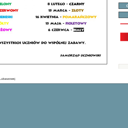
G
 Lubaszowej