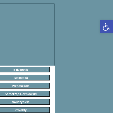
Open 
e-dziennik
Biblioteka
Przedszkole
Samorząd Uczniowski
Nauczyciele
Projekty