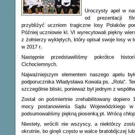
Uroczysty apel w na
od prezentacji f
przybliżyć uczniom tragiczne losy Polaków po
Później uczniowie kl. VI wyrecytowali piękny wie
z żołnierzy wyklętych, który opisał swoje losy w
w 2017 r.
Następnie przedstawiliśmy pokrótce histor
Cichociemnych.
Najważniejszym elementem naszego apelu było
podporucznika Władysława Kowala ps. „Rola”. Ten
szczególnie bliski, ponieważ był jednym z współt
Został on pośmiertnie zrehabilitowany dopiero 
mocy postanowienia Sądu Wojewódzkiego w
podsumowaliśmy piękną piosenką pt.
Wrócą chło
Niestety, wrócili nie wszyscy, a niektórzy zost
okrutnie, bo ginęli często w walce bratobójczej lu