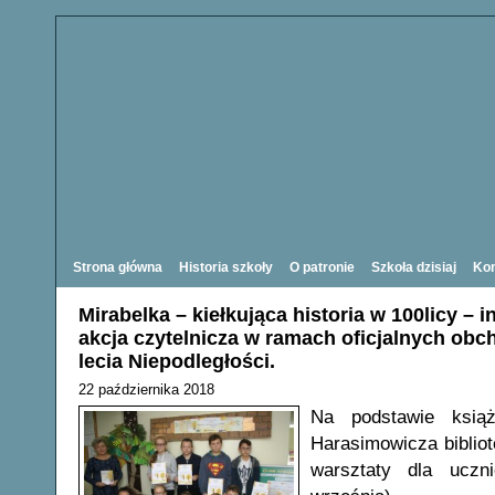
Strona główna
Historia szkoły
O patronie
Szkoła dzisiaj
Kon
Mirabelka – kiełkująca historia w 100licy – i
akcja czytelnicza w ramach oficjalnych ob
lecia Niepodległości.
22 października 2018
Na podstawie książ
Harasimowicza biblio
warsztaty dla uczn