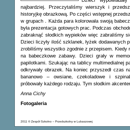
Dzieci wypowiadały
najbardziej. Przeczytaliśmy wierszyk i przedsz
historyjkę obrazkową. Po części wstępnej przedsz
w grupach . Każda para kolorowała swoją babec
była prezentacja gotowych prac.
Podczas obchodó
zabraknąć słodkich wypieków więc zabraliśmy si
Dzieci liczyły ilość szklanek, łyżek dodawanych 
zrobiliśmy wszystko zgodnie z przepisem. Kiedy mu
na babeczkowe zabawy. Dzieci grały w memor
papilotkami. Szukając na tablicy multimedialnej 
odkrywały obrazek. Na koniec przyszedł czas na
bananowo – owsiane, czekoladowe i szpina
próbowały każdego rodzaju. Tym słodkim akcent
Anna Cichy
Fotogaleria
2011 © Zespół Szkolno – Przedszkolny w Lubaszowej