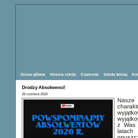
Strona główna
Historia szkoły
O patronie
Szkoła dzisiaj
Kon
Drodzy Absolwenci!
26 czerwca 2020
Nasz
charak
wyjąt
wyjątko
z Was 
lata
opuszcz