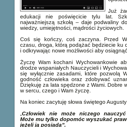
Już ża
edukacji nie poświęcicie tylu lat. Sz
najważniejszą szkołą – daje podwaliny d
wiedzy, umiejętności, mądrości życiowych.
Coś się kończy, coś zaczyna. Przed 
czasu, droga, którą podążać będziecie ku d
i odkrywając nowe możliwości aby osiągną
Życzę Wam kochani Wychowankowie abyś
drodze wspaniałych Nauczycieli i Wychowa
się wyłącznie zasadami, które pozwolą
godność człowieka oraz zdobywać uznan
Dziękuję za lata spędzone z Wami. Dobre
w sercu, czego i Wam życzę.
Na koniec zacytuję słowa świętego Augusty
Człowiek nie może niczego nauczyć 
„
Może mu tylko dopomóc wyszukać praw
jeżeli ją posiada’’.